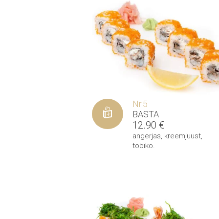
Nr.5
BASTA
12.90
€
angerjas
,
kreemjuust
,
tobiko
.