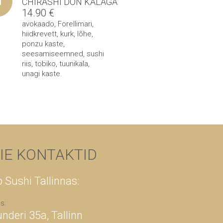
CHIRASHI DON KALAGA
14.90
€
avokaado
,
Forellimari
,
hiidkrevett
,
kurk
,
lõhe
,
ponzu kaste
,
seesamiseemned
,
sushi
riis
,
tobiko
,
tuunikala
,
unagi kaste
.
IE KONTAKTID
 Sushi Tallinnas:
s:
underi 35a, Tallinn