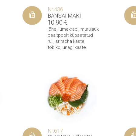
Nr.436
BANSAI MAKI
10.90
€
lõhe
,
lumekrabi
,
murulauk
,
pealtpoolt küpsetatud
rull
,
sriracha kaste
,
tobiko
,
unagi kaste
.
Nr.617