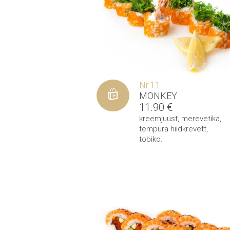
Nr.11
MONKEY
11.90
€
kreemjuust
,
merevetika
,
tempura hiidkrevett
,
tobiko
.