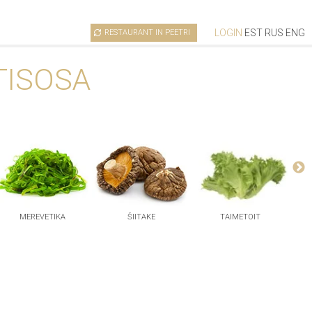
LOGIN
EST
RUS
ENG
RESTAURANT IN PEETRI
TISOSA
MEREVETIKA
ŠIITAKE
TAIMETOIT
TEM