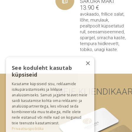
SAKURA MAKI
13.90
€
avokaado
,
frillice salat
,
lõhe
,
murulauk
,
pealtpoolt küpsetatud
rull
,
seesamiseemned
,
spargel
,
sriracha kaste
,
tempura hiidkrevett
,
tobiko
,
unagi kaste
.
×
See koduleht kasutab
küpsiseid
Kasutame küpsiseid sisu, reklaamide
MEIE KLIENDIKAA
isikupärastamiseks ja liikluse
analüüsimiseks. Samuti jagame teavet meie
saidi kasutamise kohta oma reklaami- ja
analüüsipartneritega, kes võivad seda
kombineerida muu teabega, mille olete
neile esitanud või mille nad on kogunud
teie teenuste kasutamisest.
Privaatsuspoliitika