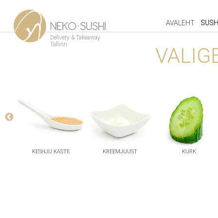
AVALEHT
SUSH
Delivery & Takeaway
Tallinn
VALIG
KESHJU KASTE
KREEMJUUST
KURK