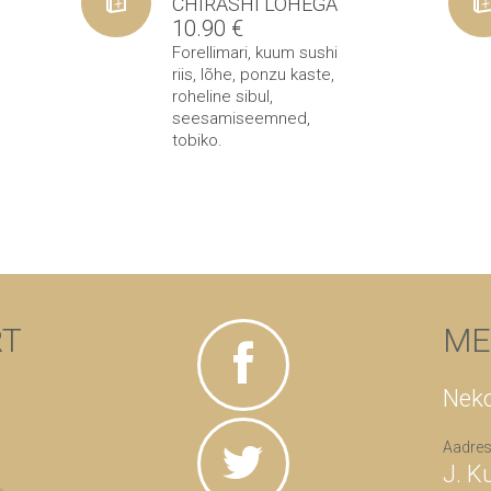
CHIRASHI LÕHEGA
10.90
€
Forellimari
,
kuum sushi
riis
,
lõhe
,
ponzu kaste
,
roheline sibul
,
seesamiseemned
,
tobiko
.
RT
ME
Neko
Aadres
J. K