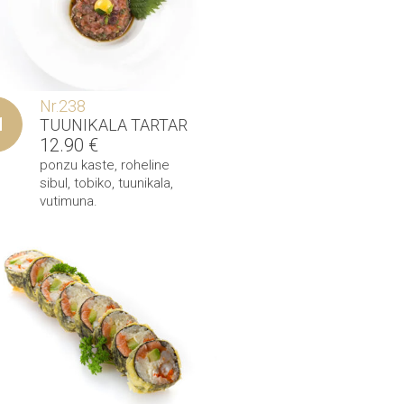
Nr.238
TUUNIKALA TARTAR
12.90
€
ponzu kaste
,
roheline
sibul
,
tobiko
,
tuunikala
,
vutimuna
.