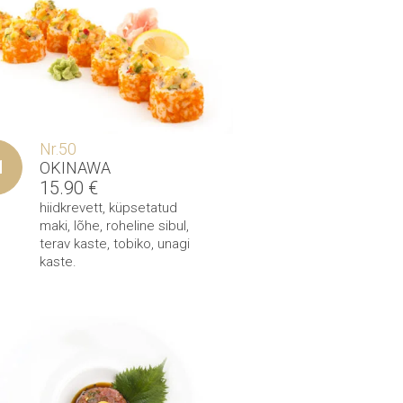
Nr.50
OKINAWA
15.90
€
hiidkrevett
,
küpsetatud
maki
,
lõhe
,
roheline sibul
,
terav kaste
,
tobiko
,
unagi
kaste
.