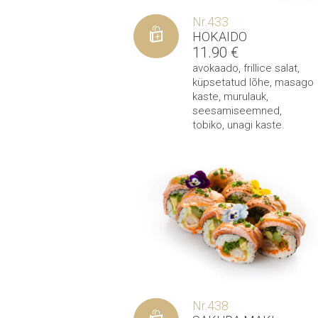
Nr.433
HOKAIDO
11.90
€
avokaado
,
frillice salat
,
küpsetatud lõhe
,
masago
kaste
,
murulauk
,
seesamiseemned
,
tobiko
,
unagi kaste
.
Nr.438