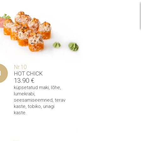
Nr.10
HOT CHICK
13.90
€
küpsetatud maki
,
lõhe
,
lumekrabi
,
seesamiseemned
,
terav
kaste
,
tobiko
,
unagi
kaste
.