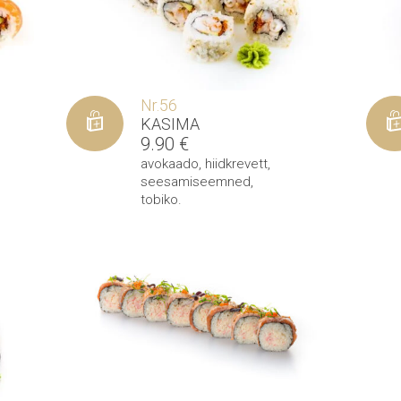
Nr.56
KASIMA
9.90
€
avokaado
,
hiidkrevett
,
seesamiseemned
,
tobiko
.