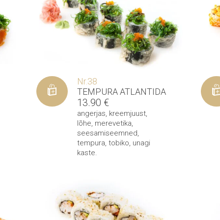
Nr.38
TEMPURA ATLANTIDA
13.90
€
angerjas
,
kreemjuust
,
lõhe
,
merevetika
,
seesamiseemned
,
tempura
,
tobiko
,
unagi
kaste
.