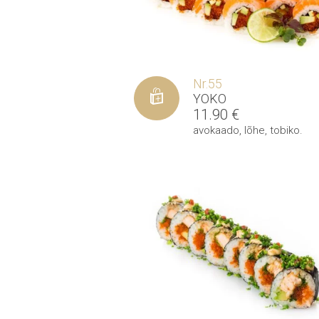
Nr.55
YOKO
11.90
€
avokaado
,
lõhe
,
tobiko
.