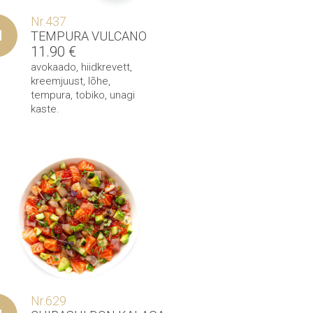
Nr.437
TEMPURA VULCANO
11.90
€
avokaado
,
hiidkrevett
,
kreemjuust
,
lõhe
,
tempura
,
tobiko
,
unagi
kaste
.
Nr.629