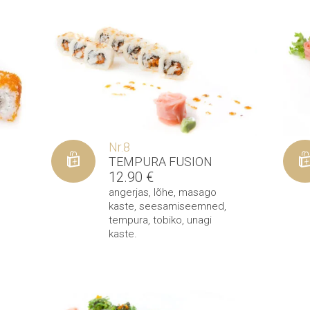
Nr.8
TEMPURA FUSION
12.90
€
angerjas
,
lõhe
,
masago
kaste
,
seesamiseemned
,
tempura
,
tobiko
,
unagi
kaste
.