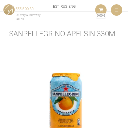
EST
RUS
ENG
555 800 30
ME
Delivery & Takeaway
0.00
€
Tallinn
SANPELLEGRINO APELSIN 330ML