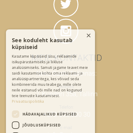
×
See koduleht kasutab
küpsiseid
MEIE KONTAKTID
Kasutame küpsiseid sisu, reklaamide
isikupärastamiseks ja liikluse
analüüsimiseks. Samuti jagame teavet meie
Neko Sushi Tallinnas:
saidi kasutamise kohta oma reklaami- ja
analüüsipartneritega, kes võivad seda
kombineerida muu teabega, mille olete
Aadress:
neile esitanud või mille nad on kogunud
J. Kunderi 35a, Tallinn
teie teenuste kasutamisest.
Privaatsuspoliitika
Telefon:
+372 555 800 30
HÄDAVAJALIKUD KÜPSISED
JÕUDLUSKÜPSISED
E-mail: