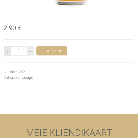
2.90
€
Kogus
Lisa korvi
Number:
252
Kategooria:
Joogid
MEIE KLIENDIKAART